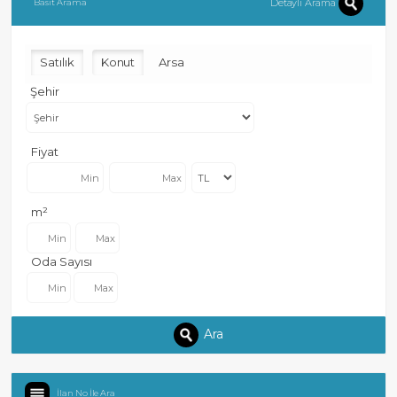
Detaylı Arama
Basit Arama
Satılık
Konut
Arsa
Şehir
Fiyat
m²
Oda Sayısı
Ara
İlan No İle Ara