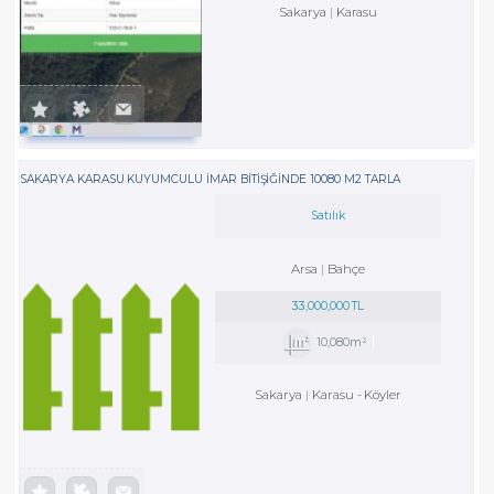
Sakarya
Karasu
SAKARYA KARASU KUYUMCULU İMAR BİTİŞİĞİNDE 10080 M2 TARLA
Satılık
Arsa
Bahçe
33,000,000 TL
10,080m²
Sakarya
Karasu
-
Köyler