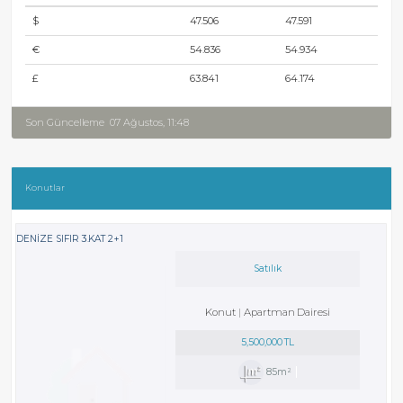
$
47.506
47.591
€
54.836
54.934
£
63.841
64.174
Son Güncelleme
07 Ağustos, 11:48
Konutlar
DENİZE SIFIR 3.KAT 2+1
Satılık
Konut
Apartman Dairesi
5,500,000 TL
85m²