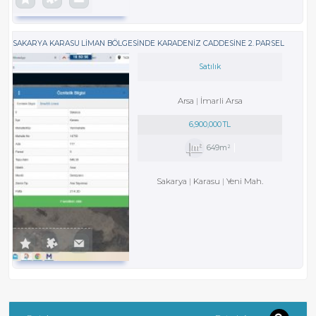
SAKARYA KARASU LIMAN BÖLGESINDE KARADENIZ CADDESINE 2. PARSEL
Satılık
Arsa
İmarli Arsa
6,900,000 TL
649m²
Sakarya
Karasu
Yeni Mah.