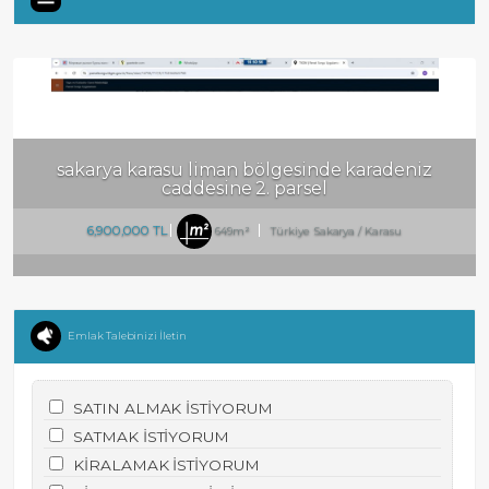
sakarya karasu liman bölgesinde karadeniz
caddesine 2. parsel
6,900,000 TL
649m²
Türkiye Sakarya / Karasu
Emlak Talebinizi İletin
SATIN ALMAK İSTİYORUM
SATMAK İSTİYORUM
KİRALAMAK İSTİYORUM