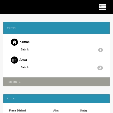
Portföy
Konut
Satılık
1
Arsa
Satılık
2
Toplam : 3
Kurlar
Para Birimi
Alış
Satış