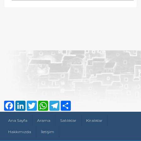
Facebook
LinkedIn
Twitter
WhatsApp
Telegram
Share
Ana Sayfa
Arama
Satılıklar
Kiralıklar
Hakkımızda
İletişim