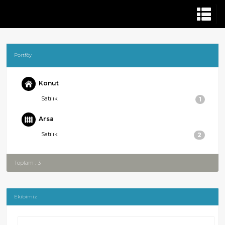
Portföy
Konut
Satılık
1
Arsa
Satılık
2
Toplam : 3
Ekibimiz