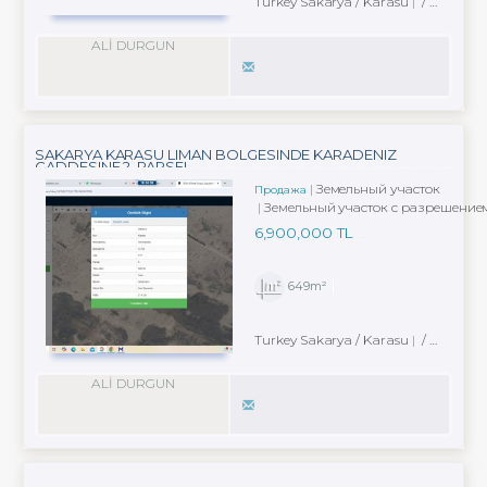
Turkey Sakarya / Karasu
/ Kuyumculu Köyü
ALİ DURGUN
SAKARYA KARASU LIMAN BÖLGESINDE KARADENIZ
CADDESINE 2. PARSEL
Земельный участок
Продажа
Земельный участок с разрешением
6,900,000 TL
649m²
Turkey Sakarya / Karasu
/ Yeni Mah.
ALİ DURGUN