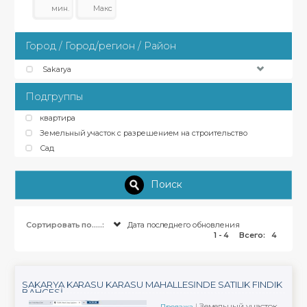
Город / Город/регион / Район
Sakarya
Подгруппы
квартира
Земельный участок с разрешением на строительство
Сад
Поиск
Сортировать по.....:
Дата последнего обновления
1 - 4
Всего:
4
SAKARYA KARASU KARASU MAHALLESİNDE SATILIK FINDIK
BAHÇESİ
Земельный участок
Продажа