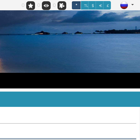
0
0
0
*
TL
$
€
£