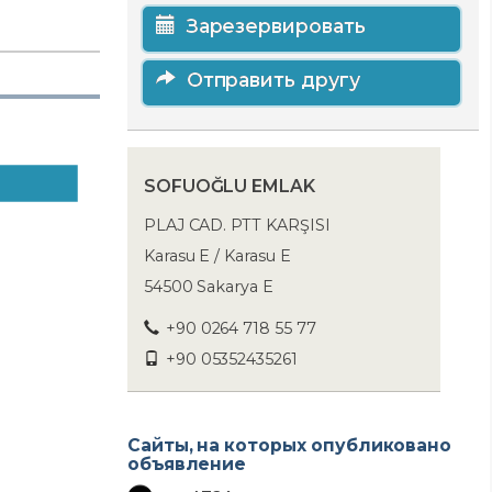
Зарезервировать
Отправить другу
SOFUOĞLU EMLAK
PLAJ CAD. PTT KARŞISI
Karasu E / Karasu E
54500 Sakarya E
+90 0264 718 55 77
+90 05352435261
Сайты, на которых опубликовано
объявление