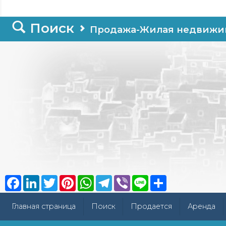
Поиск
Продажа-Жилая недвижи
Facebook
LinkedIn
Twitter
Pinterest
WhatsApp
Telegram
Viber
Line
Share
Главная страница
Поиск
Продается
Аренда