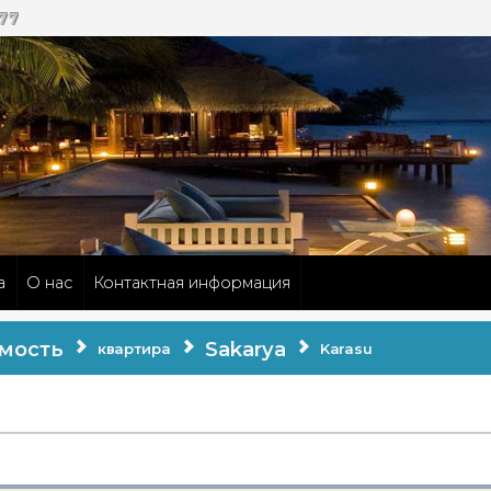
 77
а
О нас
Контактная информация
мость
Sakarya
квартира
Karasu