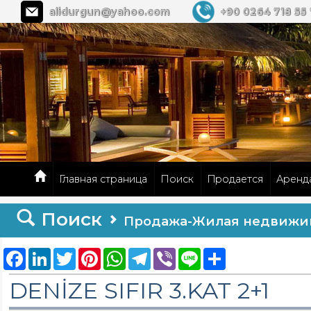
alidurgun@yahoo.com
+90 0264 718 55
Главная страница
Поиск
Продается
Аренд
Поиск
Продажа-Жилая недвижи
Facebook
LinkedIn
Twitter
Pinterest
WhatsApp
Telegram
Viber
Line
Share
DENİZE SIFIR 3.KAT 2+1