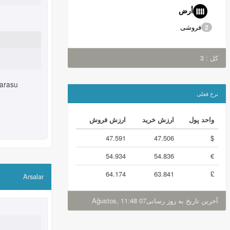
أرض
فروشی
2
کل : 3
arasu
نرخ فعلی‌
واحد پول
ارزش خرید
ارزش فروش
47.591
47.506
$
54.934
54.836
€
64.174
63.841
£
Arsalar
07 Ağustos, 11:48
آخرین تاریخ به روز رسانی