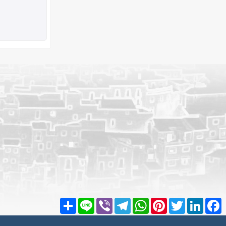
Share
Line
Viber
Telegram
WhatsApp
Pinterest
Twitter
LinkedIn
Facebook