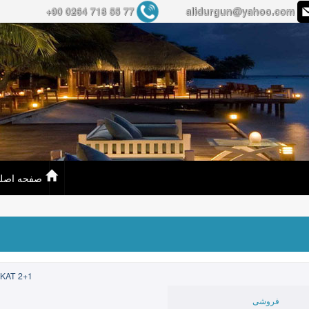
+90 0264 718 55 77
alidurgun@yahoo.com
صفحه اصل
.KAT 2+1
فروشی