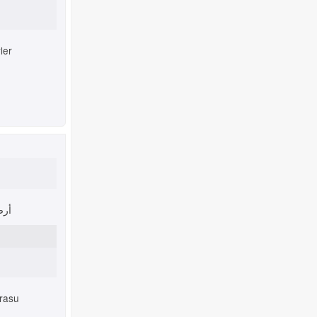
ler
أر
rasu