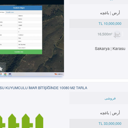
أرض
باغچه
10,000,000 TL
16,500m²
Sakarya
Karasu
SU KUYUMCULU İMAR BİTİŞİĞİNDE 10080 M2 TARLA
فروشی
أرض
باغچه
33,000,000 TL