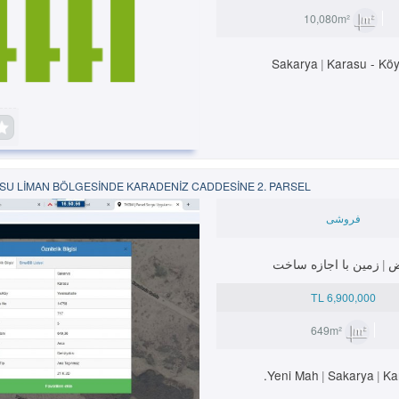
10,080m²
Sakarya
Karasu
-
Köy
SU LIMAN BÖLGESINDE KARADENIZ CADDESINE 2. PARSEL
فروشی
ض
زمین با اجازه ساخت
6,900,000 TL
649m²
Yeni Mah.
Sakarya
Ka