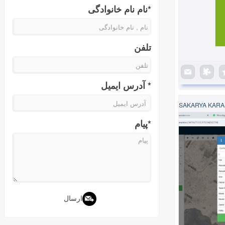
*نام نام خانواد‌گی
تلفن
* آدرس ایمیل
SAKARYA KARA
*پیام
ارسال