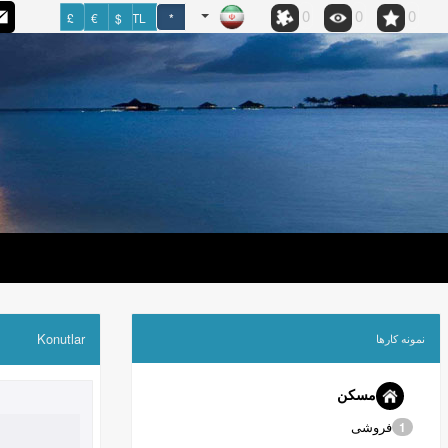
0
0
0
£
€
$
TL
*
Konutlar
نمونه کارها
مسکن
فروشی
1